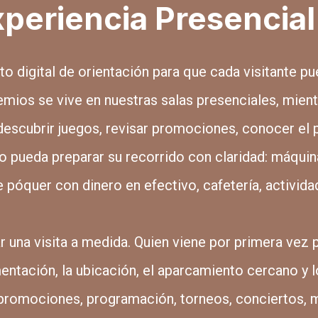
xperiencia Presencia
to digital de orientación para que cada visitante pu
mios se vive en nuestras salas presenciales, mient
s, descubrir juegos, revisar promociones, conocer el
io pueda preparar su recorrido con claridad: máqui
e póquer con dinero en efectivo, cafetería, activida
r una visita a medida. Quien viene por primera vez
ntación, la ubicación, el aparcamiento cercano y l
promociones, programación, torneos, conciertos, 