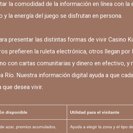
ar la comodidad de la información en línea con la e
o y la energía del juego se disfrutan en persona.
a presentar las distintas formas de vivir Casino K
 prefieren la ruleta electrónica, otros llegan por l
ano con cartas comunitarias y dinero en efectivo, 
la Río. Nuestra información digital ayuda a que cad
a que desea vivir.
ón disponible
Utilidad para el visitante
de azar, premios acumulados,
Ayuda a elegir la zona y el tipo d