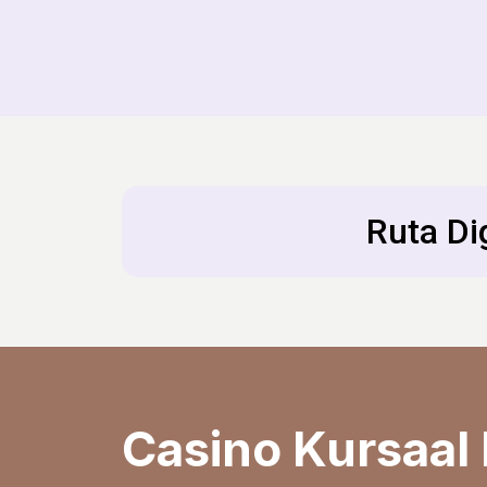
Ruta Di
Casino Kursaal 