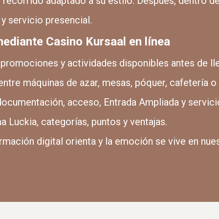
 recorrido adaptado a su estilo. Después, dentro de
y servicio presencial.
 mediante Casino Kursaal en línea
, promociones y actividades disponibles antes de lle
entre máquinas de azar, mesas, póquer, cafetería o 
 documentación, acceso, Entrada Ampliada y servici
a Luckia, categorías, puntos y ventajas.
ormación digital orienta y la emoción se vive en nues