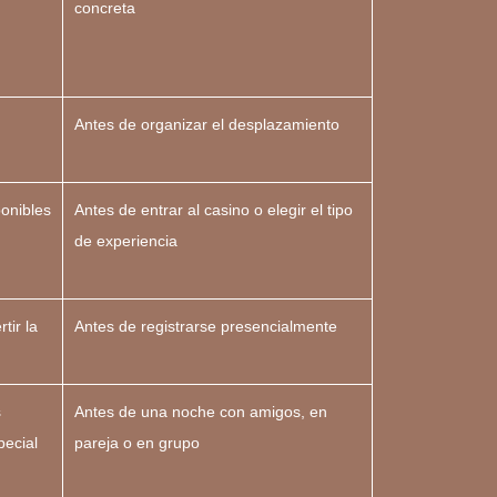
concreta
Antes de organizar el desplazamiento
ponibles
Antes de entrar al casino o elegir el tipo
de experiencia
ir la
Antes de registrarse presencialmente
s
Antes de una noche con amigos, en
ecial
pareja o en grupo