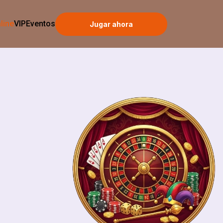
line
VIP
Eventos
Jugar ahora