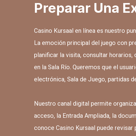
Preparar Una E
Casino Kursaal en línea es nuestro pun
La emoción principal del juego con pre
planificar la visita, consultar horario
en la Sala Río. Queremos que el usuar
electrónica, Sala de Juego, partidas d
Nuestro canal digital permite organiza
acceso, la Entrada Ampliada, la docume
conoce Casino Kursaal puede revisar 