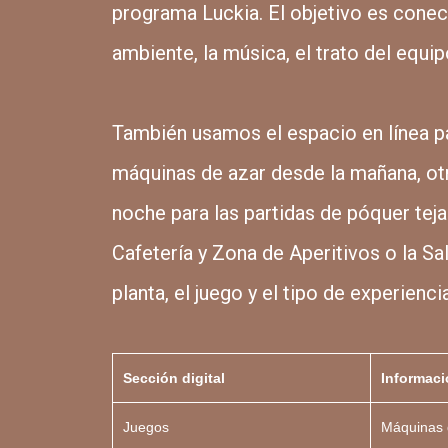
programa Luckia. El objetivo es conect
ambiente, la música, el trato del equip
También usamos el espacio en línea par
máquinas de azar desde la mañana, otros
noche para las partidas de póquer tej
Cafetería y Zona de Aperitivos o la Sa
planta, el juego y el tipo de experienci
Sección digital
Informaci
Juegos
Máquinas 