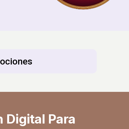
mociones
 Digital Para